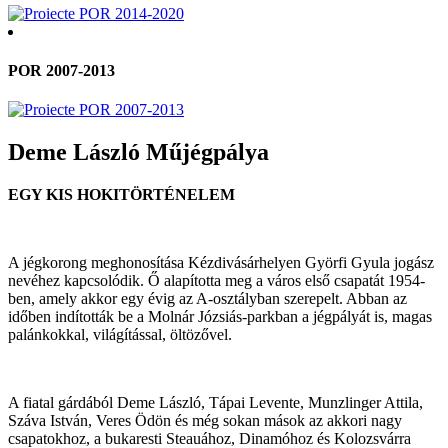
POR 2007-2013
Deme László Műjégpálya
EGY KIS HOKITÖRTÉNELEM
A jégkorong meghonosítása Kézdivásárhelyen Györfi Gyula jogász
nevéhez kapcsolódik. Ő alapította meg a város első csapatát 1954-
ben, amely akkor egy évig az A-osztályban szerepelt. Abban az
időben indították be a Molnár Józsiás-parkban a jégpályát is, magas
palánkokkal, világítással, öltözővel.
A fiatal gárdából Deme László, Tápai Levente, Munzlinger Attila,
Száva István, Veres Ödön és még sokan mások az akkori nagy
csapatokhoz, a bukaresti Steauához, Dinamóhoz és Kolozsvárra