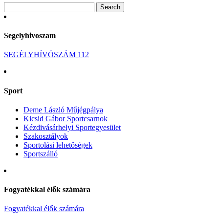
Segelyhivoszam
SEGÉLYHÍVÓSZÁM 112
Sport
Deme László Műjégpálya
Kicsid Gábor Sportcsarnok
Kézdivásárhelyi Sportegyesület
Szakosztályok
Sportolási lehetőségek
Sportszálló
Fogyatékkal élők számára
Fogyatékkal élők számára