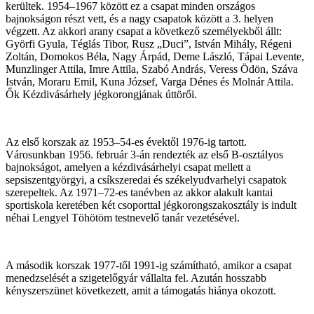
kerültek. 1954–1967 között ez a csapat minden országos
bajnokságon részt vett, és a nagy csapatok között a 3. helyen
végzett. Az akkori arany csapat a következő személyekből állt:
Györfi Gyula, Téglás Tibor, Rusz „Duci”, István Mihály, Régeni
Zoltán, Domokos Béla, Nagy Árpád, Deme László, Tápai Levente,
Munzlinger Attila, Imre Attila, Szabó András, Veress Ödön, Száva
István, Moraru Emil, Kuna József, Varga Dénes és Molnár Attila.
Ők Kézdivásárhely jégkorongjának úttörői.
Az első korszak az 1953–54-es évektől 1976-ig tartott.
Városunkban 1956. február 3-án rendezték az első B-osztályos
bajnokságot, amelyen a kézdivásárhelyi csapat mellett a
sepsiszentgyörgyi, a csíkszeredai és székelyudvarhelyi csapatok
szerepeltek. Az 1971–72-es tanévben az akkor alakult kantai
sportiskola keretében két csoporttal jégkorongszakosztály is indult
néhai Lengyel Töhötöm testnevelő tanár vezetésével.
A második korszak 1977-től 1991-ig számítható, amikor a csapat
menedzselését a szigetelőgyár vállalta fel. Azután hosszabb
kényszerszünet következett, amit a támogatás hiánya okozott.