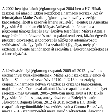
A 2002-ben újraalakult jégkorongcsapat 2004-ben a HC Bikák
zászlója alá igazolt. Ekkor kezdődött a harmadik korszak. Az év
februárjában Máthé Zsolt, a jégkorong szakosztály vezetője,
kapcsolatba lépett a kézdivásárhelyi születésű, jelenleg az Amerikai
Egyesült Államokban élő Mátyás Attilával, aki felkarolta a
jégkorong támogatását és egy jégpálya felépítését. Mátyás Attila a
nagy értékű hokifelszerelés mellett palánkrendszert, közönségvédő
plexidet, csövezetet, jégborotvát és hűtőgépet adományozott
szülővárosának. Így épült fel a szabadtéri jégpálya, mely pár
esztendeig évente hat hónapon át szolgálta a jégkorongedzéseket és
a korcsolyázást.
A kézdivásárhelyi jégkorong csapatok 2005-től 2012-ig számos
eredménnyel büszkélkedhetnek: Máthé Zsolt szakosztály elnök és
Márton Sándor edző vezetésével U10-től U18 korosztályig
csapataink harmadik helyen végeztek az országos bajnokságon,
majd a brassói Coronaval alkotott közös csapattal a második helyet
szerezték meg ugyanitt. 2005–2006-ban megalakult a HC Bikák
Egyesület felnőtt csapata, amely részt vett a Erdélyi Amatőr
Jégkorong Bajnokságban. 2012 és 2015 között a HC Bikák
csapatának együttműködesi szerződése volt a Corona Brassóval,
majd a 2016 szeptemberétől megalakuló Székelyföldi Jégkorong