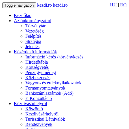
HU
|
RO
kezdi.ro
kezdi.ro
Toggle navigation
Kezdőlap
Az önkormányzatról
Törvénytár
Vezetőség
Felépítés
Stratégia
Jelentés
Közérdekű információk
Információ kérés / törvénykezés
Hirdetőtábla
Költségvetés
Pénzügyi mérleg
Közbeszerzés
Vagyon- és érdeknyilatkozatok
Formanyomtatványok
Bankszámlaszámok (Adó)
E-Konzultáció
Kézdivásárhelyről
Köszöntő
Kézdivásárhelyről
Turisztikai Látnivalók
Rendezvények