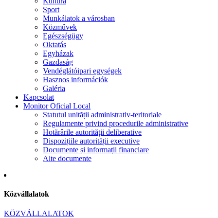
Kultúra
Sport
Munkálatok a városban
Közművek
Egészségügy
Oktatás
Egyházak
Gazdaság
Vendéglátóipari egységek
Hasznos információk
Galéria
Kapcsolat
Monitor Oficial Local
Statutul unității administrativ-teritoriale
Regulamente privind procedurile administrative
Hotărârile autorității deliberative
Dispozițiile autorității executive
Documente și informații financiare
Alte documente
Közvállalatok
KÖZVÁLLALATOK