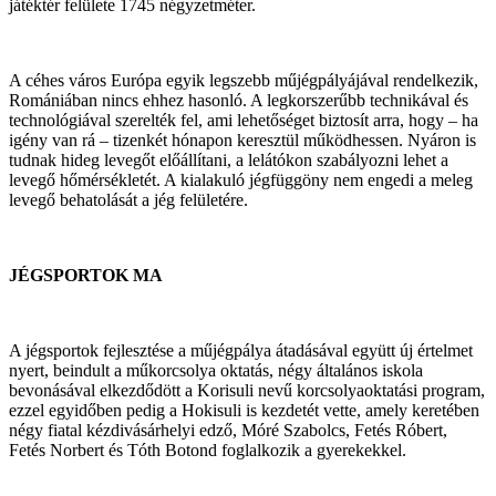
játéktér felülete 1745 négyzetméter.
A céhes város Európa egyik legszebb műjégpályájával rendelkezik,
Romániában nincs ehhez hasonló. A legkorszerűbb technikával és
technológiával szerelték fel, ami lehetőséget biztosít arra, hogy – ha
igény van rá – tizenkét hónapon keresztül működhessen. Nyáron is
tudnak hideg levegőt előállítani, a lelátókon szabályozni lehet a
levegő hőmérsékletét. A kialakuló jégfüggöny nem engedi a meleg
levegő behatolását a jég felületére.
JÉGSPORTOK MA
A jégsportok fejlesztése a műjégpálya átadásával együtt új értelmet
nyert, beindult a műkorcsolya oktatás, négy általános iskola
bevonásával elkezdődött a Korisuli nevű korcsolyaoktatási program,
ezzel egyidőben pedig a Hokisuli is kezdetét vette, amely keretében
négy fiatal kézdivásárhelyi edző, Móré Szabolcs, Fetés Róbert,
Fetés Norbert és Tóth Botond foglalkozik a gyerekekkel.