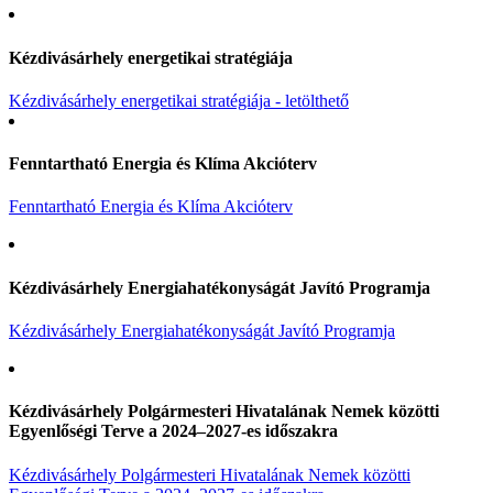
Kézdivásárhely energetikai stratégiája
Kézdivásárhely energetikai stratégiája - letölthető
Fenntartható Energia és Klíma Akcióterv
Fenntartható Energia és Klíma Akcióterv
Kézdivásárhely Energiahatékonyságát Javító Programja
Kézdivásárhely Energiahatékonyságát Javító Programja
Kézdivásárhely Polgármesteri Hivatalának Nemek közötti
Egyenlőségi Terve a 2024–2027-es időszakra
Kézdivásárhely Polgármesteri Hivatalának Nemek közötti