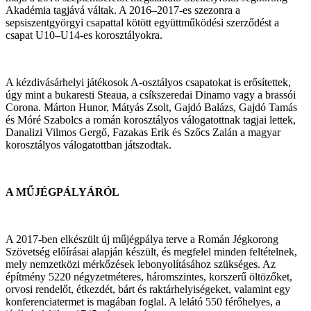
Akadémia tagjává váltak. A 2016–2017-es szezonra a
sepsiszentgyörgyi csapattal kötött együttműködési szerződést a
csapat U10–U14-es korosztályokra.
A kézdivásárhelyi játékosok A-osztályos csapatokat is erősítettek,
úgy mint a bukaresti Steaua, a csíkszeredai Dinamo vagy a brassói
Corona. Márton Hunor, Mátyás Zsolt, Gajdó Balázs, Gajdó Tamás
és Móré Szabolcs a román korosztályos válogatottnak tagjai lettek,
Danalizi Vilmos Gergő, Fazakas Erik és Szőcs Zalán a magyar
korosztályos válogatottban játszodtak.
A MŰJÉGPÁLYÁRÓL
A 2017-ben elkészült új műjégpálya terve a Román Jégkorong
Szövetség előírásai alapján készült, és megfelel minden feltételnek,
mely nemzetközi mérkőzések lebonyolításához szükséges. Az
építmény 5220 négyzetméteres, háromszintes, korszerű öltözőket,
orvosi rendelőt, étkezdét, bárt és raktárhelyiségeket, valamint egy
konferenciatermet is magában foglal. A lelátó 550 férőhelyes, a